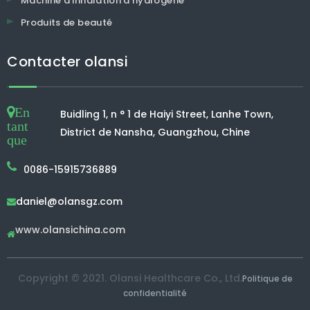
Machine d'inhalation d'hydrogène
Produits de beauté
Contacter olansi
En
Buidling 1, n ° 1 de Haiyi Street, Lanhe Town,
tant
District de Nansha, Guangzhou, Chine
que
0086-15915736889
daniel@olansgz.com

www.olansichina.com

Copyright © 2021. Olansi Healthcare Co., Ltd.
Politique de
confidentialité