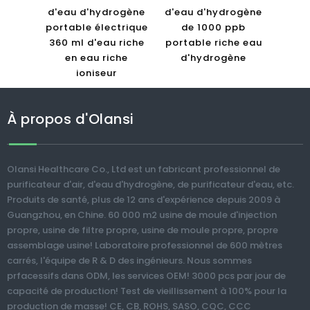
d'eau d'hydrogène
d'eau d'hydrogène
portable électrique
de 1000 ppb
360 ​​ml d'eau riche
portable riche eau
en eau riche
d'hydrogène
ioniseur
À propos d'Olansi
Olansi Healthcare Co., Ltd est un fabricant professionnel de
purificateur d'air, d'eau d'hydrogène, de purificateur d'eau, etc.
Produits de santé, plus de 12 ans d'expérience depuis 2009 à
Guangzhou, en Chine. 60 000 m2 usine de moule d'injection
propre, usine de filtre propre, usine de moule propre, propre
assemblage usine! Laboratoire professionnel de 600 mètres
carrés, l'équipe de R & D des ingénieurs. Nous sommes
prfacessifs dans ODM, les services OEM! 3000 pcs par jour de
capacité de production! Test de vieillissement à 100% pour la
production de masse! CE, CB, ROHS, SASO, CQC, CCC