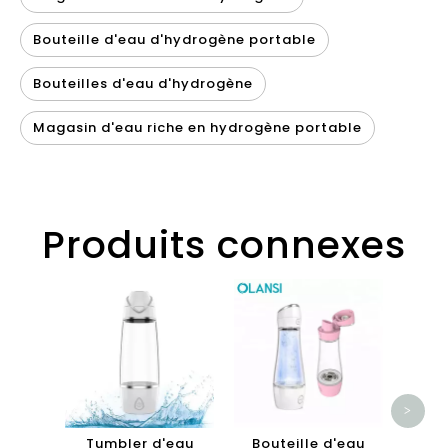
Bouteille d'eau d'hydrogène portable
Bouteilles d'eau d'hydrogène
Magasin d'eau riche en hydrogène portable
Produits connexes
OL
Puri
HEPA
air
puri
>
de c
Tumbler d'eau
Bouteille d'eau