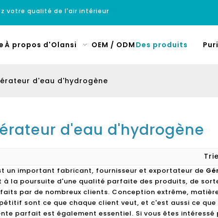
z votre qualité de l'air intérieur
e
À propos d'Olansi
OEM / ODM
Des produits
Pur
érateur d'eau d'hydrogène
érateur d'eau d'hydrogène
Tri
st un important fabricant, fournisseur et exportateur de
Gé
 à la poursuite d'une qualité parfaite des produits, de sor
sfaits par de nombreux clients. Conception extrême, matièr
pétitif sont ce que chaque client veut, et c'est aussi ce que 
nte parfait est également essentiel. Si vous êtes intéressé