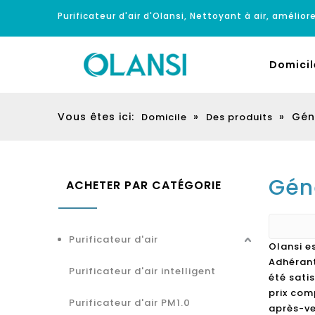
Purificateur d'air d'Olansi, Nettoyant à air, améliore
Domicil
Vous êtes ici:
»
»
Gén
Domicile
Des produits
Gén
ACHETER PAR CATÉGORIE
Purificateur d'air
Olansi e
Adhérant
Purificateur d'air intelligent
été sati
prix com
Purificateur d'air PM1.0
après-ve