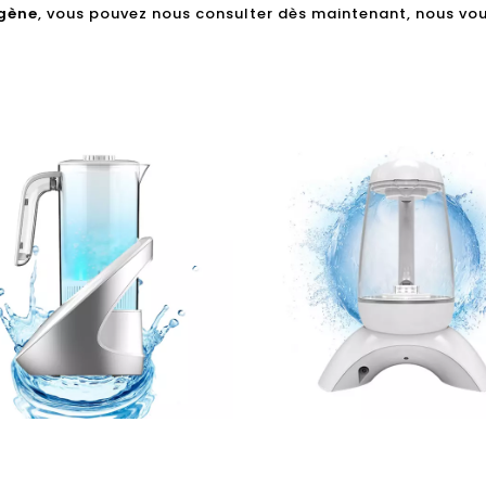
gène
, vous pouvez nous consulter dès maintenant, nous v