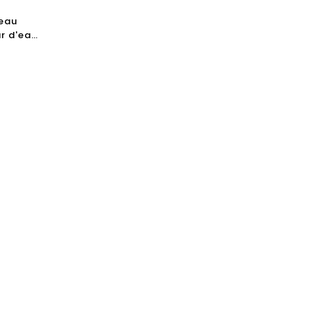
'eau
r d'eau
er Maker