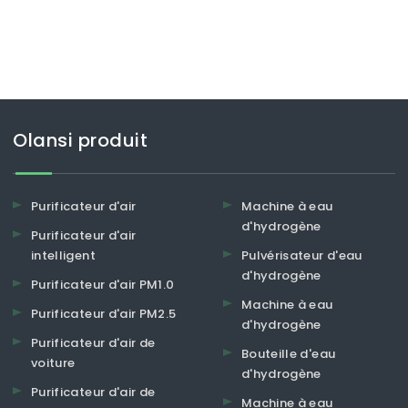
Olansi produit
Purificateur d'air
Machine à eau
d'hydrogène
Purificateur d'air
intelligent
Pulvérisateur d'eau
d'hydrogène
Purificateur d'air PM1.0
Machine à eau
Purificateur d'air PM2.5
d'hydrogène
Purificateur d'air de
Bouteille d'eau
voiture
d'hydrogène
Purificateur d'air de
Machine à eau