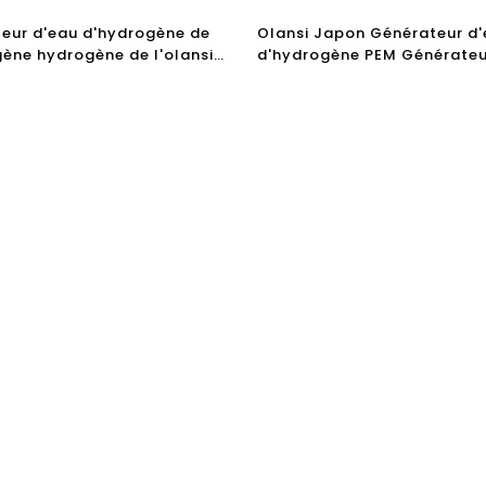
eur d'eau d'hydrogène de
Olansi Japon Générateur d
gène hydrogène de l'olansi
d'hydrogène PEM Générateu
O
d'hydrogène Hydrogen Wat
Maison