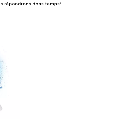
ous répondrons dans temps!