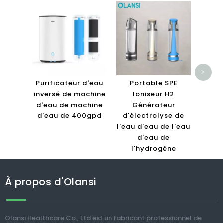
OL
Puri
HEPA
air
puri
>
de c
Purificateur d'eau
Portable SPE
inversé de machine
Ioniseur H2
d'eau de machine
Générateur
d'eau de 400gpd
d'électrolyse de
l'eau d'eau de l'eau
d'eau de
l'hydrogène
À propos d'Olansi
Olansi Healthcare Co., Ltd est un fabricant professionnel de