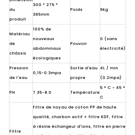
300 * 275 *
du
Poids
9kg
365mm
produit
100% de
Matériau
nouveaux
0 (sans
de
Pouvoir
abdominaux
électricité)
châssis
écologiques
Pression
Sortie d'eau
4L / min
0,15-0.3mpa
de l'eau
propre
(0.2mpa)
5 ° C ~ 45 °
PH
7.35-8.0
Température
C
Filtre de noyau de coton PP de haute
qualité, charbon actif + filtre KDF, filtre
à résine échangeur d'ions, filtre en pierre
Filtre