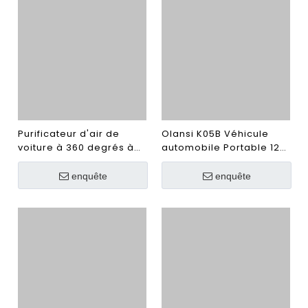
Hepa à haute efficacité
d'air 110V et 220V China
Factory USA Certifié UL
Purificateur d'air de
Olansi K05B Véhicule
voiture à 360 degrés à
automobile Portable 12V
360 degrés avec filtre
HEPA Home Air
HEPA Mini purificateur
Purificateur d'air
enquête
enquête
d'air Air Clearner et
Ioniseur d'air