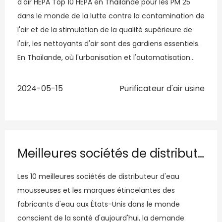
d'air HEPA Top 10 HEPA en Thaïlande pour les PM 25
dans le monde de la lutte contre la contamination de
l'air et de la stimulation de la qualité supérieure de
l'air, les nettoyants d'air sont des gardiens essentiels.
En Thaïlande, où l'urbanisation et l'automatisation
entraînent généralement des obstacles à la prime
d'air,
2024-05-15
Purificateur d'air usine
Meilleures sociétés de distributeur d'eau mousseuses du Top 10 et marques étincelantes des fabricants d'eau aux États-Unis
Les 10 meilleures sociétés de distributeur d'eau
mousseuses et les marques étincelantes des
fabricants d'eau aux États-Unis dans le monde
conscient de la santé d'aujourd'hui, la demande