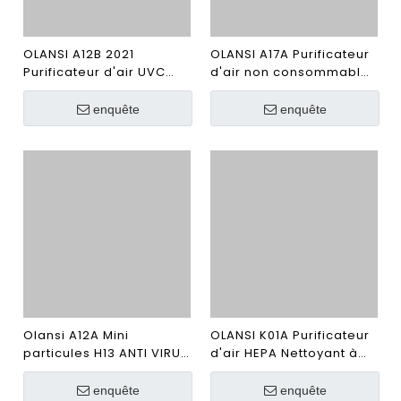
OLANSI A12B 2021
OLANSI A17A Purificateur
Purificateur d'air UVC
d'air non consommable
UVC de bureau Filtre
lavable à haute
HEPA purificateur CE
efficacité pour le bureau
enquête
enquête
purificateur d'air pur
de bureau à la chambre
qualité de l'air PM2.5
à la maison
Olansi A12A Mini
OLANSI K01A Purificateur
particules H13 ANTI VIRUS
d'air HEPA Nettoyant à
HOME Purificateur d'air
air avec cadre paisible,
HEPA Purificateur d'air
purificateur d'air de
enquête
enquête