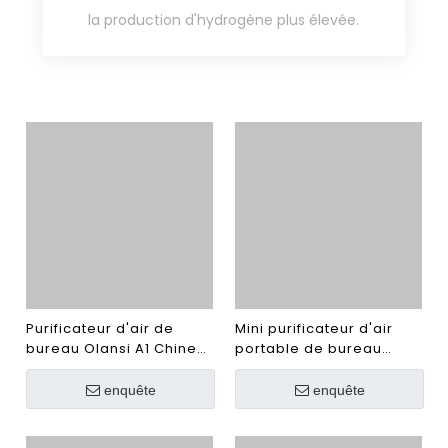
la production d'hydrogène plus élevée.
Purificateur d'air de
Mini purificateur d'air
bureau Olansi A1 Chine
portable de bureau
Purificateur d'air en gros
Olansi A4 Pro pour
avec humidificateur et
Amazon Best-seller
enquête
enquête
purificateur d'air de
avec lumière UV et filtre
bureau avec filtre H14
Hepa H13 Purificateur