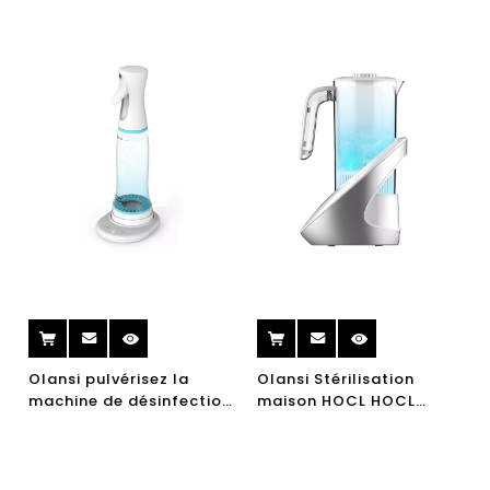
Désinfectant
HYALURONIQUE HOME
Hypochlorite de sodium
SODIUM Générateur
Générateur de
d'hypochlorite
désinfectant NACLO3
Olansi pulvérisez la
Olansi Stérilisation
machine de désinfection
maison HOCL HOCL
de machine de
Magasin d'eau
désinfection de machine
Désinfection L'eau
de désinfection de la
machine de désinfection