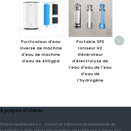
Fil
NE
puri
>
Purificateur d'eau
Portable SPE
ver
inversé de machine
Ioniseur H2
d'eau de machine
Générateur
d'eau de 400gpd
d'électrolyse de
l'eau d'eau de l'eau
d'eau de
l'hydrogène
À propos d'Olansi