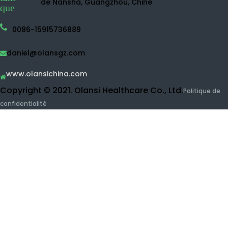
Machine à eau d'hydrogène
Bouteille d'eau d'hydrogène
Machine à eau désinfectante
Purificateur d'eau
Purificateur d'eau RO
Purificateur d'eau UF
Nettoyant de fruits et de légumes
Machine d'inhalation d'hydrogène
Produits de beauté
Contacter olansi
En
Buidling 1, n ° 1 de Haiyi Street, Lanhe Town,
tant
District de Nansha, Guangzhou, Chine
que