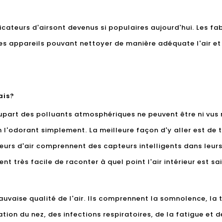
icateurs d'air
sont devenus si populaires aujourd'hui. Les fab
des appareils pouvant nettoyer de manière adéquate l'air et
ais?
upart des polluants atmosphériques ne peuvent être ni vus ni
r en l'odorant simplement. La meilleure façon d'y aller est de
eurs d'air comprennent des capteurs intelligents dans leurs 
vient très facile de raconter à quel point l'air intérieur est s
auvaise qualité de l'air. Ils comprennent la somnolence, la t
itation du nez, des infections respiratoires, de la fatigue et