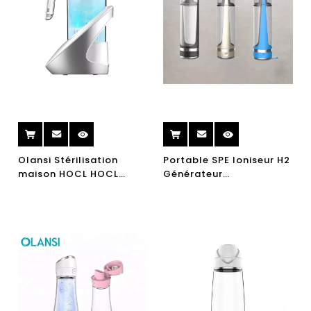
Olansi Stérilisation
Portable SPE Ioniseur H2
maison HOCL HOCL
Générateur
Magasin d'eau
d'électrolyse de l'eau
Désinfection L'eau
d'eau de l'eau d'eau de
l'hydrogène