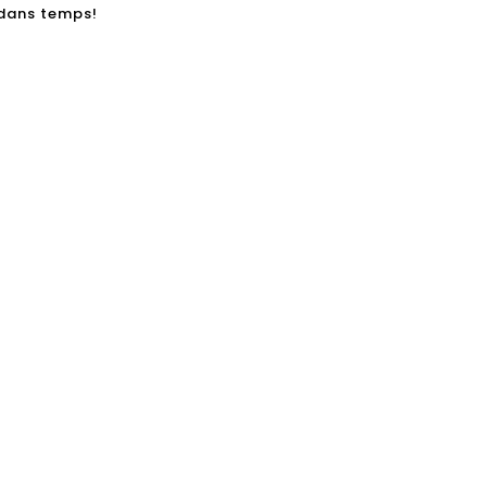
 dans temps!