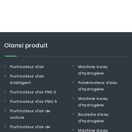
Olansi produit
Purificateur d'air
Machine à eau
d'hydrogène
Purificateur d'air
intelligent
Pulvérisateur d'eau
d'hydrogène
Purificateur d'air PM1.0
Machine à eau
Purificateur d'air PM2.5
d'hydrogène
Purificateur d'air de
Bouteille d'eau
voiture
d'hydrogène
Purificateur d'air de
Machine à eau