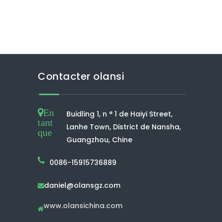
Contacter olansi
En
Buidling 1, n ° 1 de Haiyi Street,
tant
Lanhe Town, District de Nansha,
que
Guangzhou, Chine
0086-15915736889
daniel@olansgz.com

www.olansichina.com
