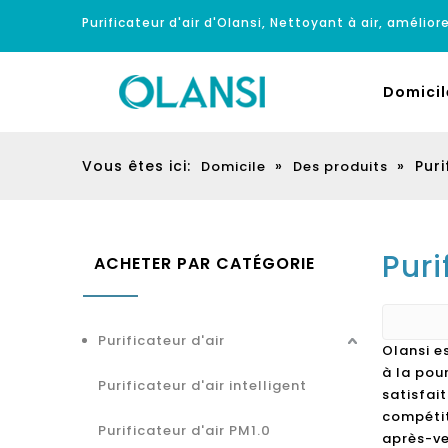
Purificateur d'air d'Olansi, Nettoyant à air, améliore
Domicil
Vous êtes ici:
»
»
Pur
Domicile
Des produits
Puri
ACHETER PAR CATÉGORIE
Purificateur d'air
Olansi e
à la pou
Purificateur d'air intelligent
satisfai
compétit
Purificateur d'air PM1.0
après-ve