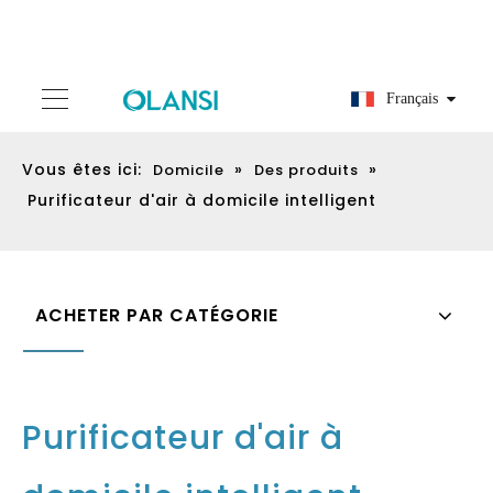
Français
Vous êtes ici:
»
»
Domicile
Des produits
Purificateur d'air à domicile intelligent
ACHETER PAR CATÉGORIE
Purificateur d'air à