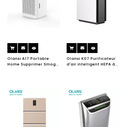
Olansi A17 Portable
Olansi K07 Purificateur
Home Supprimer Smog
d'air intelligent HEPA à
PM2.5 UV Cleaner Air UV
haute efficacité avec
H13 Purificateur d'air de
une opération WiFi pour
bureau HEPA
une utilisation à la
maison