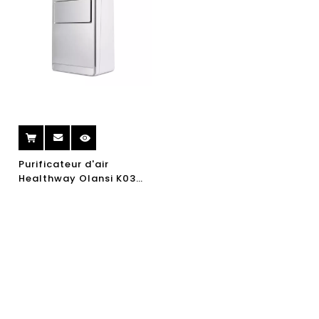
Purificateur d'air
Healthway Olansi K03
avec libération et
humidificateur d'ions
négatifs