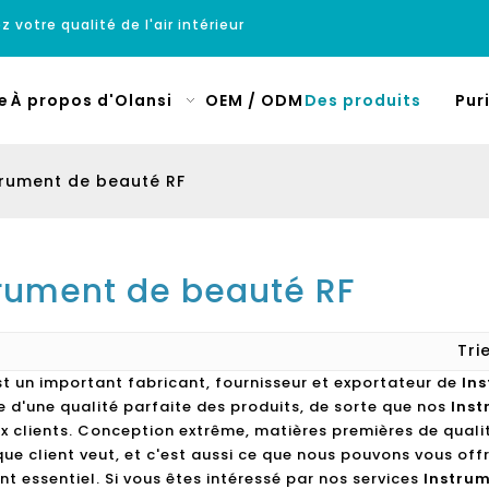
z votre qualité de l'air intérieur
e
À propos d'Olansi
OEM / ODM
Des produits
Pur
trument de beauté RF
trument de beauté RF
Tri
st un important fabricant, fournisseur et exportateur de
In
e d'une qualité parfaite des produits, de sorte que nos
Inst
 clients. Conception extrême, matières premières de qualit
ue client veut, et c'est aussi ce que nous pouvons vous offri
t essentiel. Si vous êtes intéressé par nos services
Instrum