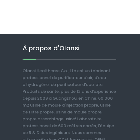
À propos d'Olansi
Olansi Healthcare Co., Ltd est un fabricant
professionnel de purificateur d'air, d'eau
d'hydrogène, de purificateur d'eau, etc.
Produits de santé, plus de 12 ans d'expérience
depuis 2009 à Guangzhou, en Chine. 60 000
m2 usine de moule d'injection propre, usine
de filtre propre, usine de moule propre,
propre assemblage usine! Laboratoire
professionnel de 600 mètres carrés, l'équipe
de R & D des ingénieurs. Nous sommes
prfacessifs dans ODM, les services OEM!