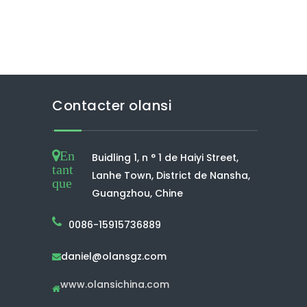
Contacter olansi
En
Buidling 1, n ° 1 de Haiyi Street,
tant
Lanhe Town, District de Nansha,
que
Guangzhou, Chine
0086-15915736889
daniel@olansgz.com

www.olansichina.com
