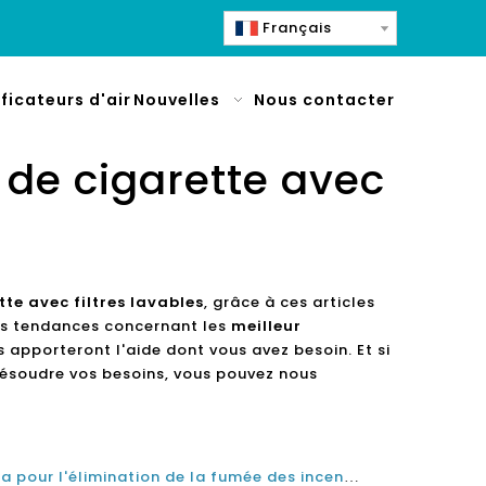
Français
ificateurs d'air
Nouvelles
Nous contacter
e de cigarette avec
tte avec filtres lavables
, grâce à ces articles
res tendances concernant les
meilleur
 apporteront l'aide dont vous avez besoin. Et si
ésoudre vos besoins, vous pouvez nous
Meilleur purificateur d'air Hepa pour l'élimination de la fumée des incendies de forêt et de la fumée de cigarette au Canada en 2021 et 2022