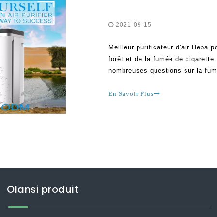
2021-09-15
Meilleur purificateur d'air Hepa 
forêt et de la fumée de cigarett
nombreuses questions sur la fum
exemple, certaines personnes de
gérées par des purificateurs d'ai
En Savoir Plus
purificateurs d'air
Olansi produit