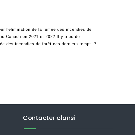
pour l'élimination de la fumée des incendies de
e au Canada en 2021 et 2022 Il y a eu de
ée des incendies de forêt ces derniers temps.Par
mandent généralement si elles peuvent être
r.La réponse à cette question est oui, les
Contacter olansi