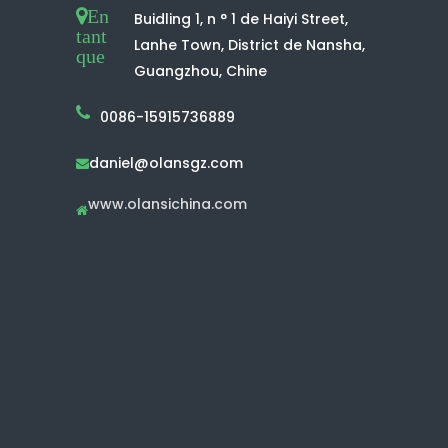
En
Buidling 1, n ° 1 de Haiyi Street,
tant
Lanhe Town, District de Nansha,
que
Guangzhou, Chine
0086-15915736889
daniel@olansgz.com

www.olansichina.com
