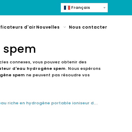
Français
ificateurs d'air
Nouvelles
Nous contacter
e spem
icles connexes, vous pouvez obtenir des
ateur d'eau hydrogène spem
. Nous espérons
ogène spem
ne peuvent pas résoudre vos
La bouteille de générateur d'eau riche en hydrogène portable ioniseur de technologie SPE PEM a-t-elle des effets secondaires?