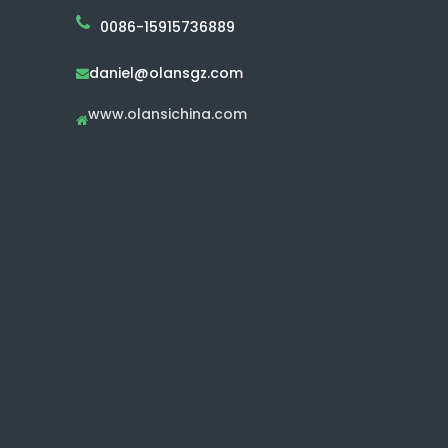
0086-15915736889
daniel@olansgz.com

www.olansichina.com
