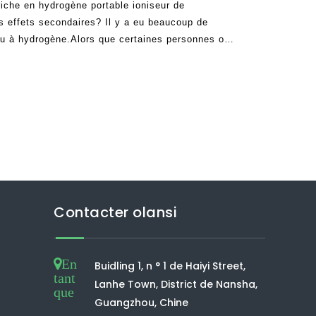
riche en hydrogène portable ioniseur de
s effets secondaires? Il y a eu beaucoup de
eau à hydrogène.Alors que certaines personnes ont
en affirmant qu'elle est assez impressionnante, il
 dangereuse et
Contacter olansi
En
Buidling 1, n ° 1 de Haiyi Street,
tant
Lanhe Town, District de Nansha,
que
Guangzhou, Chine