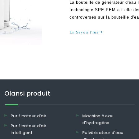
La bouteille de générateur d'eau 
technologie SPE PEM a-t-elle de
controverses sur la bouteille d'
fait l'éloge de cette technologie 
y a ceux qui pensent qu'elle est
En Savoir Plus
Olansi produit
Purificateur d'air
Machine à eau
d'hydrogène
Purificateur d'air
intelligent
Pulvérisateur d'eau