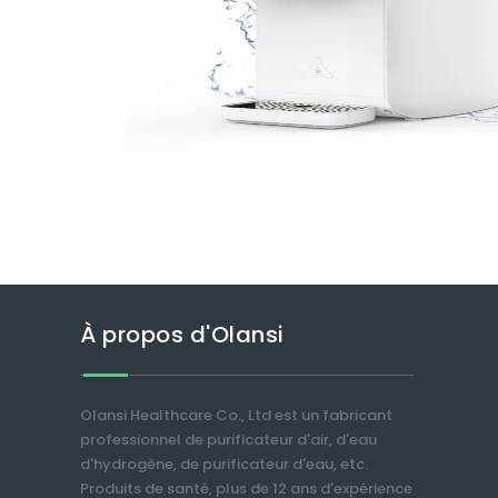
À propos d'Olansi
Olansi Healthcare Co., Ltd est un fabricant
professionnel de purificateur d'air, d'eau
d'hydrogène, de purificateur d'eau, etc.
Produits de santé, plus de 12 ans d'expérience