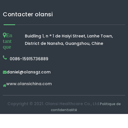
Contacter olansi
En
Buidling 1, n ° 1 de Haiyi Street, Lanhe Town,
tant
District de Nansha, Guangzhou, Chine
que
0086-15915736889
daniel@olansgz.com

www.olansichina.com

Copyright © 2021. Olansi Healthcare Co., Ltd.
Politique de
confidentialité