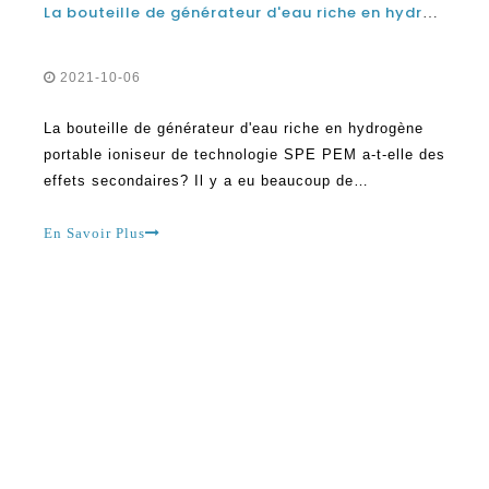
La bouteille de générateur d'eau riche en hydrogène portable ioniseur de technologie SPE PEM a-t-elle des effets secondaires?
2021-10-06
La bouteille de générateur d'eau riche en hydrogène
portable ioniseur de technologie SPE PEM a-t-elle des
effets secondaires? Il y a eu beaucoup de
controverses sur la bouteille d'eau à hydrogène.Alors
que certaines personnes ont fait l'éloge de cette
En Savoir Plus
technologie en affirmant qu'elle est assez
impressionnante, il y a ceux qui pensent qu'elle est
dangereuse et