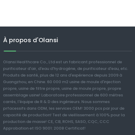
À propos d'Olansi
Olansi Healthcare Co., Ltd est un fabricant professionnel de
purificateur d'air, d'eau d'hydrogène, de purificateur d'eau, etc.
Produits de santé, plus de 12 ans d'expérience depuis 2009 à
Guangzhou, en Chine. 60 000 m2 usine de moule d'injection
propre, usine de filtre propre, usine de moule propre, propre
assemblage usine! Laboratoire professionnel de 600 mètres
carrés, l'équipe de R & D des ingénieurs. Nous sommes
prfacessifs dans ODM, les services OEM! 3000 pcs par jour de
capacité de production! Test de vieillissement à 100% pour la
production de masse! CE, CB, ROHS, SASO, CQC, CCC
Approbation et ISO 9001: 2008 Certificat!