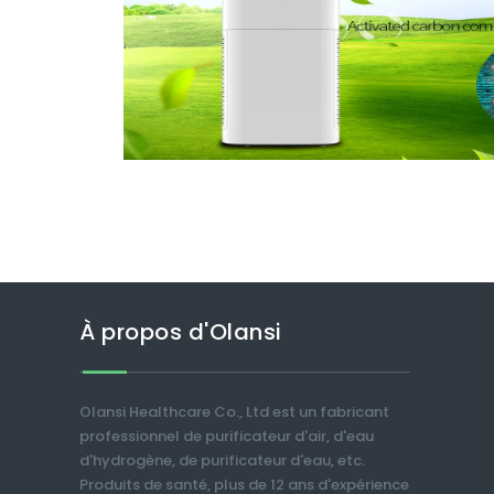
À propos d'Olansi
Olansi Healthcare Co., Ltd est un fabricant
professionnel de purificateur d'air, d'eau
d'hydrogène, de purificateur d'eau, etc.
Produits de santé, plus de 12 ans d'expérience