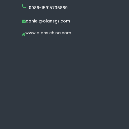
0086-15915736889
daniel@olansgz.com

www.olansichina.com
