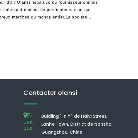
ateur d'air Olansi hepa uvc du fournisseur chinois
n fabricant chinois de purificateurs d'air qui
breux marchés du monde entier.La société
 services et produits et est en activité depuis plus
Contacter olansi
En
Buidling 1, n ° 1 de Haiyi Street,
tant
Lanhe Town, District de Nansha,
que
Guangzhou, Chine