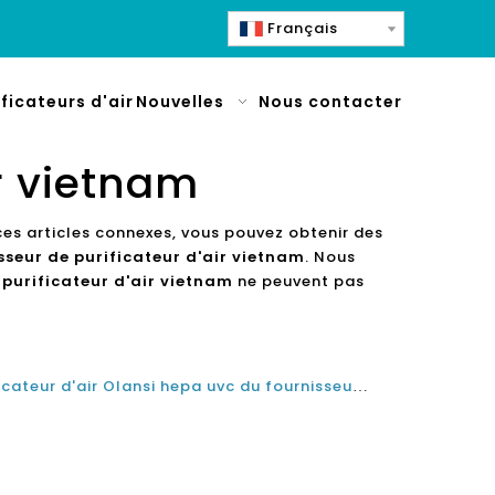
Français
ificateurs d'air
Nouvelles
Nous contacter
ir vietnam
ces articles connexes, vous pouvez obtenir des
sseur de purificateur d'air vietnam
. Nous
 purificateur d'air vietnam
ne peuvent pas
L'efficacité et le rôle du purificateur d'air Olansi hepa uvc du fournisseur chinois de purificateur d'air