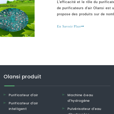
L'efficacité et le rôle du purific
de purificateurs d'air Olansi est u
propose des produits sur de nom
s'efforce de fournir les meilleurs
d'une décennie maintenant avec
En Savoir Plus
Olansi produit
Purificateur d'air
Machine à eau
d'hydrogène
Purificateur d'air
intelligent
Pulvérisateur d'eau