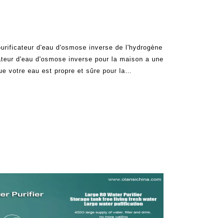
 purificateur d'eau d'osmose inverse de l'hydrogène
cateur d'eau d'osmose inverse pour la maison a une
ue votre eau est propre et sûre pour la
avoir à se débarrasser des polluants dangereux
L