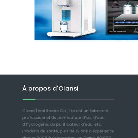
À propos d'Olansi
Olansi Healthcare Co., Ltd est un fabricant
professionnel de purificateur d'air, d'eau
d'hydrogène, de purificateur d'eau, etc.
Produits de santé, plus de 12 ans d'expérience
depuis 2009 à Guangzhou, en Chine. 60 000