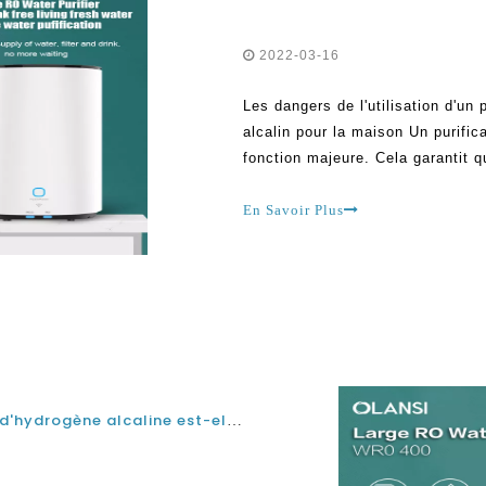
2022-03-16
Les dangers de l'utilisation d'un
alcalin pour la maison Un purifi
fonction majeure. Cela garantit q
consommation. Il fait tel que d'
comme le plomb, l'arsenic, le CH
En Savoir Plus
Est-ce que la machine de purificateur d'eau d'hydrogène alcaline est-elle inverse?