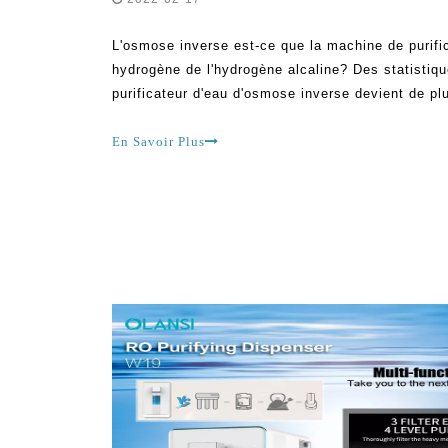
L'osmose inverse est-ce que la machine de purifi
hydrogène de l'hydrogène alcaline? Des statistiq
purificateur d'eau d'osmose inverse devient de pl
auparavant. Il est important de souligner que, ini
ont d'abord frappé le marché, de nombreuses pers
En Savoir Plus
sur