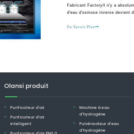
Fabricant FactoryIl n'y a absolum
d'eau d'osmose inverse devient d
divers pays du monde. Ceci est 
En Savoir Plus
Olansi produit
Purificateur d'air
Machine à eau
d'hydrogène
Purificateur d'air
intelligent
Pulvérisateur d'eau
d'hydrogène
Purificateur d'air PM1.0