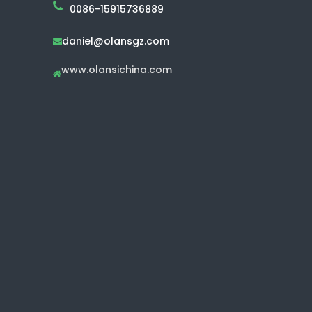
0086-15915736889
daniel@olansgz.com

www.olansichina.com
