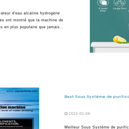
cateur d'eau alcaline hydrogène
ues ont montré que la machine de
us en plus populaire que jamais
tialement, lorsque ces dispositifs
onnes étaient très sceptiques
2022-02-09
Meilleur Sous Système de purifi