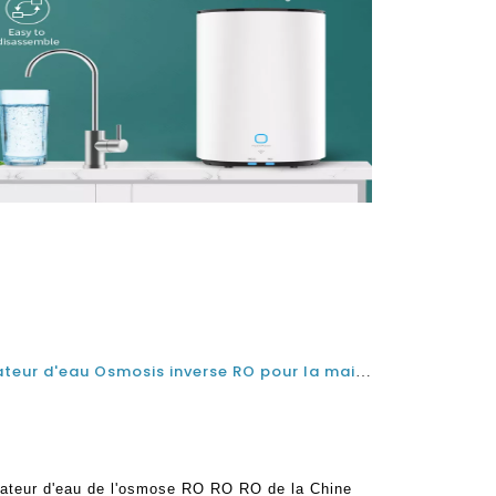
Best Sous Système de purificateur d'eau Osmosis inverse RO pour la maison du fabricant de la Chine usine
cateur d'eau de l'osmose RO RO RO de la Chine