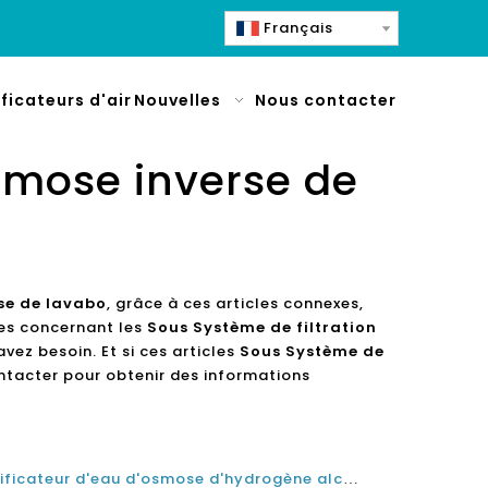
Français
ificateurs d'air
Nouvelles
Nous contacter
osmose inverse de
rse de lavabo
, grâce à ces articles connexes,
ces concernant les
Sous Système de filtration
vez besoin. Et si ces articles
Sous Système de
ntacter pour obtenir des informations
Dangers de ne pas utiliser purificateur d'eau d'osmose d'hydrogène alcaline pour la maison