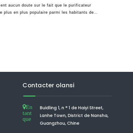
ent aucun doute sur le fait que le purificateur
e plus en plus populaire parmi les habitants de
dû aux grands avantages que cela a été d
Contacter olansi
En
Buidling 1, n ° 1 de Haiyi Street,
tant
Lanhe Town, District de Nansha,
que
Guangzhou, Chine