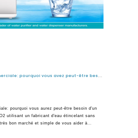
Machine à eau gazeuse commerciale: pourquoi vous avez peut-être besoin d'un fabricant d'eau étincelant sans CO2
le: pourquoi vous aurez peut-être besoin d'un
O2 utilisant un fabricant d'eau étincelant sans
très bon marché et simple de vous aider à
rquoi c'est un très bon moyen de faire votre eau
aire de compromis sur le LE