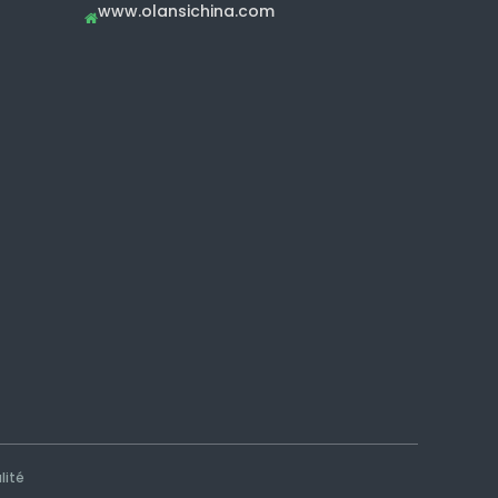
www.olansichina.com

lité