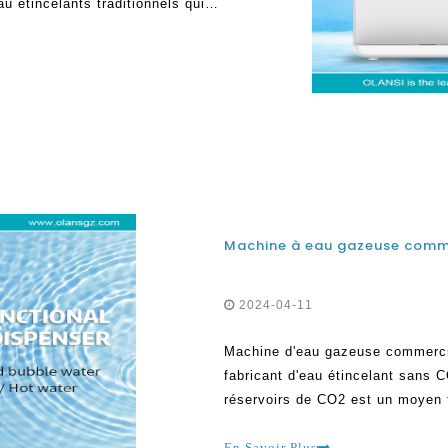
au étincelants traditionnels qui
us permettent de faire votre
soin de F
2024-04-11
Machine d'eau gazeuse commercia
fabricant d'eau étincelant sans C
réservoirs de CO2 est un moyen 
fabriquer votre eau à bulles. Pou
pétillante, vous ne voulez pas f
En Savoir Plus