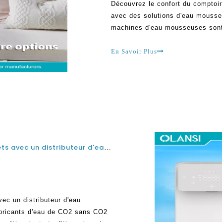
Découvrez le confort du comptoir
avec des solutions d'eau mousseu
machines d'eau mousseuses sont 
l'eau fraîche et froide quand vou
efficace pour rester hydratée par
En Savoir Plus
Économisez de l'argent et réduisez les déchets avec un distributeur d'eau mousseux de comptoir pour le bureau sans CO2
ec un distributeur d'eau
abricants d'eau de CO2 sans CO2