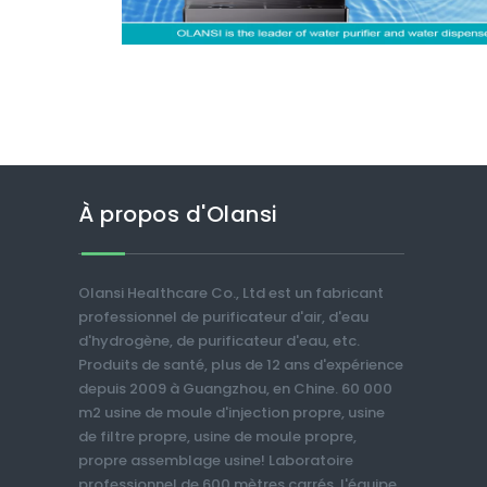
À propos d'Olansi
Olansi Healthcare Co., Ltd est un fabricant
professionnel de purificateur d'air, d'eau
d'hydrogène, de purificateur d'eau, etc.
Produits de santé, plus de 12 ans d'expérience
depuis 2009 à Guangzhou, en Chine. 60 000
m2 usine de moule d'injection propre, usine
de filtre propre, usine de moule propre,
propre assemblage usine! Laboratoire
professionnel de 600 mètres carrés, l'équipe