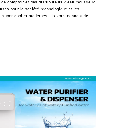
 de comptoir et des distributeurs d'eau mousseux
ses pour la société technologique et les
super cool et modernes. Ils vous donnent de
s le souhaitez. Ils préfèrent la méthode la plus
ce que le