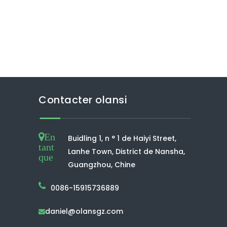
Contacter olansi
En
Buidling 1, n ° 1 de Haiyi Street,
tant
Lanhe Town, District de Nansha,
que
Guangzhou, Chine
0086-15915736889
daniel@olansgz.com
