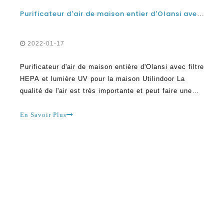
Purificateur d'air de maison entier d'Olansi avec filtre HEPA et lumière UV pour usage domestique
2022-01-17
Purificateur d'air de maison entière d'Olansi avec filtre
HEPA et lumière UV pour la maison Utilindoor La
qualité de l'air est très importante et peut faire une
grande différence pour la santé. Le nettoyage de l'air
dans la maison est important, en particulier en ce jour
En Savoir Plus
et l'âge où la pollution de l'air est rampante.
Quiconque qui a ins