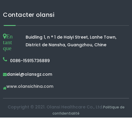
Contacter olansi
En
Buidling 1, n ° 1 de Haiyi Street, Lanhe Town,
tant
District de Nansha, Guangzhou, Chine
que
0086-15915736889
daniel@olansgz.com

www.olansichina.com

Copyright © 2021. Olansi Healthcare Co., Ltd.
Politique de
confidentialité