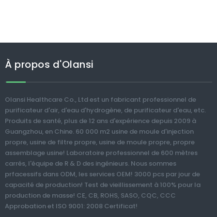
À propos d'Olansi
Olansi Healthcare Co., Ltd est un fabricant professionnel de
purificateur d'air, d'eau d'hydrogène, de purificateur d'eau, etc.
Produits de santé, plus de 12 ans d'expérience depuis 2009 à
Guangzhou, en Chine. 60 000 m2 usine de moule d'injection
propre, usine de filtre propre, usine de moule propre, propre
assemblage usine! Laboratoire professionnel de 600 mètres
carrés, l'équipe de R & D des ingénieurs. Nous sommes
prfacessifs dans ODM, les services OEM! 3000 pcs par jour de
capacité de production! Test de vieillissement à 100% pour la
production de masse! CE, CB, ROHS, SASO, CQC, CCC
Approbation et ISO 9001: 2008 Certificat!