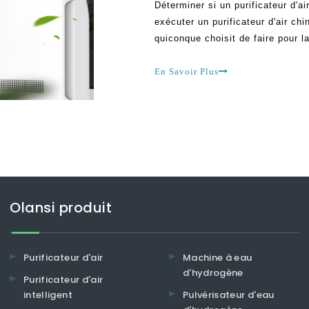
Déterminer si un purificateur d'ai
exécuter un purificateur d'air ch
quiconque choisit de faire pour 
rendre la maison sûre et assez c
de la maison, diffère
En Savoir Plus
Olansi produit
Purificateur d'air
Machine à eau
d'hydrogène
Purificateur d'air
intelligent
Pulvérisateur d'eau