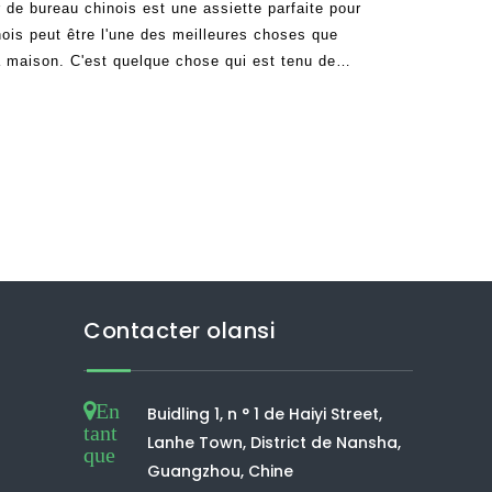
r de bureau chinois est une assiette parfaite pour
inois peut être l'une des meilleures choses que
la maison. C'est quelque chose qui est tenu de
onfortable. Puisque les contaminants sont retirés
Contacter olansi
En
Buidling 1, n ° 1 de Haiyi Street,
tant
Lanhe Town, District de Nansha,
que
Guangzhou, Chine