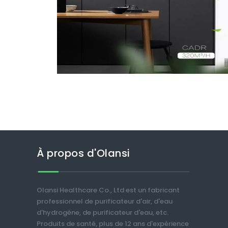
À propos d'Olansi
Olansi Healthcare Co., Ltd est un fabricant
professionnel de purificateur d'air, d'eau
d'hydrogène, de purificateur d'eau, etc.
Produits de santé, plus de 12 ans d'expérience