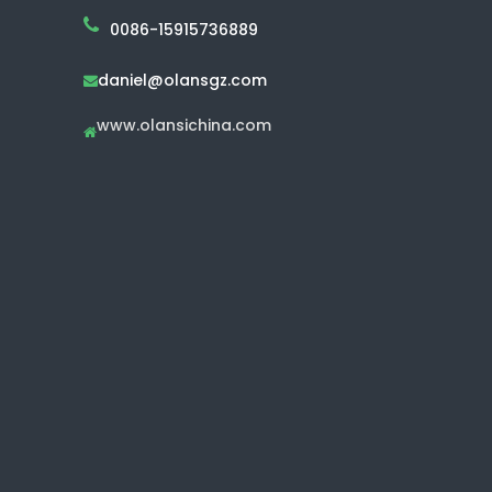
0086-15915736889
daniel@olansgz.com

www.olansichina.com
