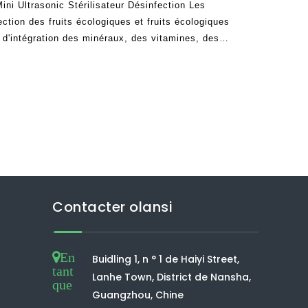
ini Ultrasonic Stérilisateur Désinfection Les
ction des fruits écologiques et fruits écologiques
 d'intégration des minéraux, des vitamines, des
 votre alimentation. Avant de consommer des
Contacter olansi
En
Buidling 1, n ° 1 de Haiyi Street,
tant
Lanhe Town, District de Nansha,
que
Guangzhou, Chine