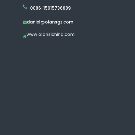
0086-15915736889
daniel@olansgz.com

www.olansichina.com
