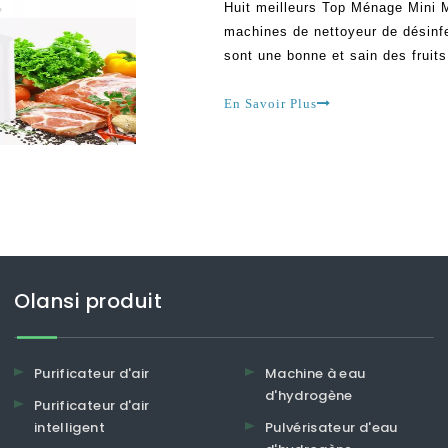
Huit meilleurs Top Ménage Mini M
machines de nettoyeur de désinfe
sont une bonne et sain des fruits
antioxydants et des fibres dans
légumes frais et des fruits
En Savoir Plus
Olansi produit
Purificateur d'air
Machine à eau
d'hydrogène
Purificateur d'air
intelligent
Pulvérisateur d'eau