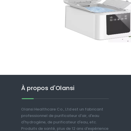
À propos d'Olansi
Olansi Healthcare Co., Ltd est un fabricant
professionnel de purificateur d'air, d'eau
d'hydrogène, de purificateur d'eau, etc.
Produits de santé, plus de 12 ans d'expérience