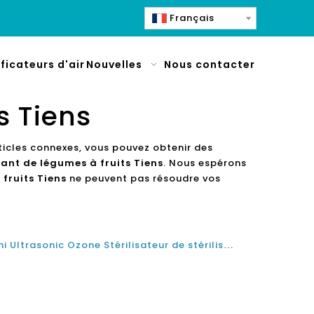
Français
ificateurs d'air
Nouvelles
Nous contacter
s Tiens
rticles connexes, vous pouvez obtenir des
ant de légumes à fruits Tiens
. Nous espérons
fruits Tiens
ne peuvent pas résoudre vos
Huit meilleurs Top Ménage Mini Ultrasonic Ozone Stérilisateur de stérilisateur à ultrasons Désinfection Machines à nettoyeur écologique