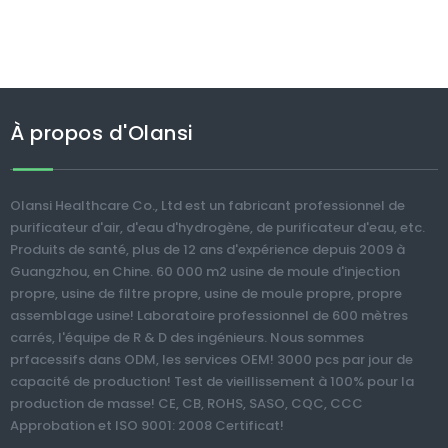
À propos d'Olansi
Olansi Healthcare Co., Ltd est un fabricant professionnel de
purificateur d'air, d'eau d'hydrogène, de purificateur d'eau, etc.
Produits de santé, plus de 12 ans d'expérience depuis 2009 à
Guangzhou, en Chine. 60 000 m2 usine de moule d'injection
propre, usine de filtre propre, usine de moule propre, propre
assemblage usine! Laboratoire professionnel de 600 mètres
carrés, l'équipe de R & D des ingénieurs. Nous sommes
prfacessifs dans ODM, les services OEM! 3000 pcs par jour de
capacité de production! Test de vieillissement à 100% pour la
production de masse! CE, CB, ROHS, SASO, CQC, CCC
Approbation et ISO 9001: 2008 Certificat!