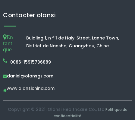
Contacter olansi
En
Buidling 1, n ° 1 de Haiyi Street, Lanhe Town,
tant
District de Nansha, Guangzhou, Chine
que
0086-15915736889
daniel@olansgz.com

www.olansichina.com

Copyright © 2021. Olansi Healthcare Co., Ltd.
Politique de
confidentialité