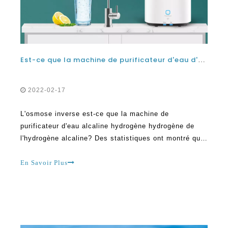
Est-ce que la machine de purificateur d'eau d'hydrogène alcaline est-elle inverse?
2022-02-17
L'osmose inverse est-ce que la machine de
purificateur d'eau alcaline hydrogène hydrogène de
l'hydrogène alcaline? Des statistiques ont montré que
la machine de purificateur d'eau d'osmose inverse
devient de plus en plus populaire que jamais
En Savoir Plus
auparavant. Il est important de souligner que,
initialement, lorsque ces dispositifs ont d'abord frappé
le marché, de nombreuses personnes étaient très
sceptiques sur