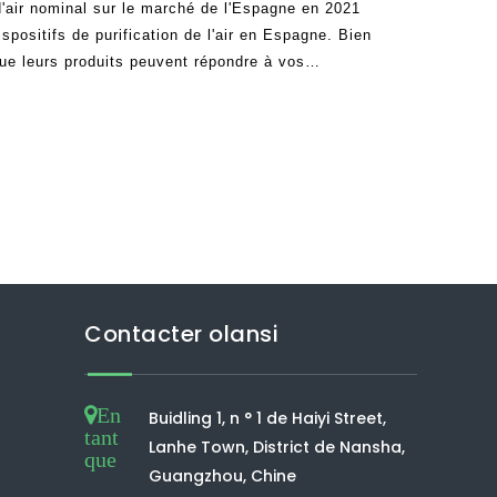
 d'air nominal sur le marché de l'Espagne en 2021
spositifs de purification de l'air en Espagne. Bien
que leurs produits peuvent répondre à vos
e de prudence maximale. C'est parce que la
e sont pas bons
Contacter olansi
En
Buidling 1, n ° 1 de Haiyi Street,
tant
Lanhe Town, District de Nansha,
que
Guangzhou, Chine