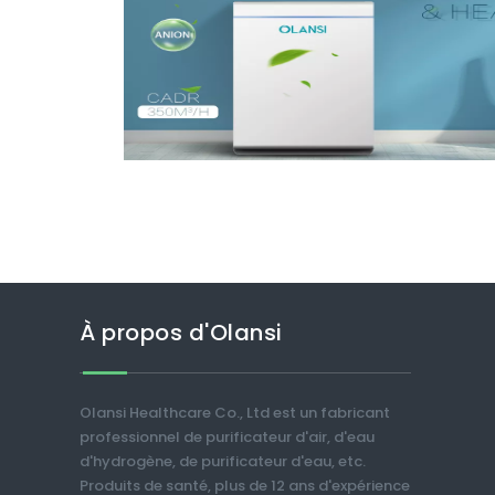
À propos d'Olansi
Olansi Healthcare Co., Ltd est un fabricant
professionnel de purificateur d'air, d'eau
d'hydrogène, de purificateur d'eau, etc.
Produits de santé, plus de 12 ans d'expérience