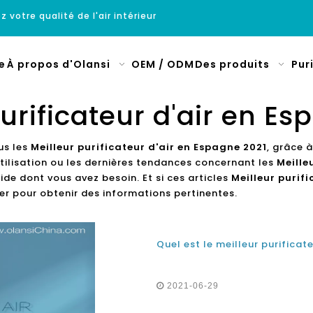
z votre qualité de l'air intérieur
e
À propos d'Olansi
OEM / ODM
Des produits
Pur
urificateur d'air en E
us les
Meilleur purificateur d'air en Espagne 2021
, grâce 
tilisation ou les dernières tendances concernant les
Meille
de dont vous avez besoin. Et si ces articles
Meilleur purif
r pour obtenir des informations pertinentes.
2021-06-29