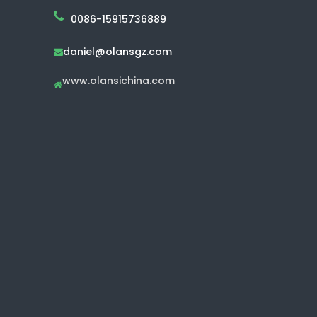
0086-15915736889
daniel@olansgz.com

www.olansichina.com
