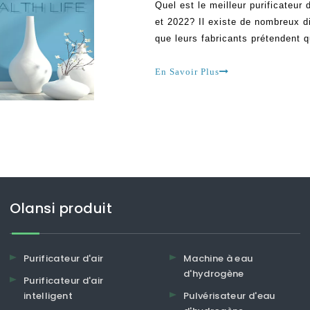
Quel est le meilleur purificateur
et 2022? Il existe de nombreux di
que leurs fabricants prétendent 
besoins, vous devez faire preuv
plupart des purificateurs d'air n
En Savoir Plus
Olansi produit
Purificateur d'air
Machine à eau
d'hydrogène
Purificateur d'air
intelligent
Pulvérisateur d'eau