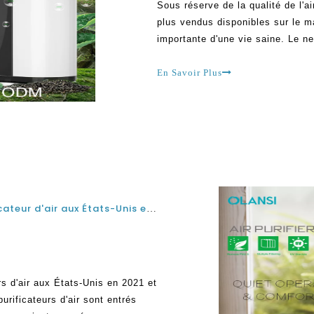
Sous réserve de la qualité de l'ai
plus vendus disponibles sur le m
importante d'une vie saine. Le n
manière est l'un des meilleurs mo
Avec nettoyage régulier,
En Savoir Plus
Quels sont les meilleurs fabricants de purificateur d'air aux États-Unis en 2021 et 2022?
rs d'air aux États-Unis en 2021 et
urificateurs d'air sont entrés