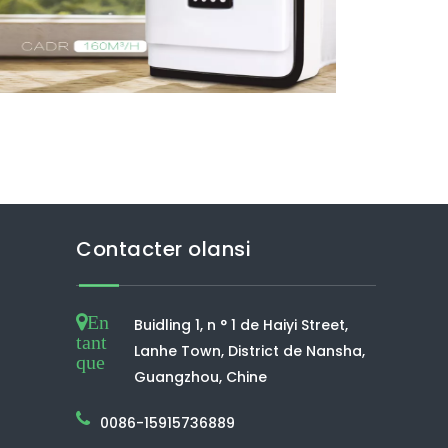
Contacter olansi
En
Buidling 1, n ° 1 de Haiyi Street,
tant
Lanhe Town, District de Nansha,
que
Guangzhou, Chine
0086-15915736889