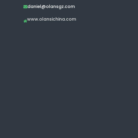
daniel@olansgz.com

www.olansichina.com
