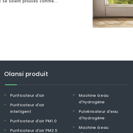
ux se soient prouvés comme
vraiment apporté une bonne
re
Olansi produit
Purificateur d'air
Machine à eau
d'hydrogène
Purificateur d'air
intelligent
Pulvérisateur d'eau
d'hydrogène
Purificateur d'air PM1.0
Machine à eau
Purificateur d'air PM2.5