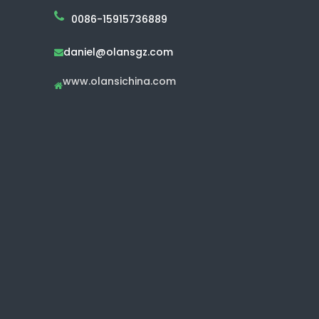
0086-15915736889
daniel@olansgz.com

www.olansichina.com
