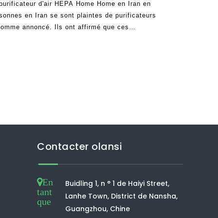
e purificateur d'air HEPA Home Home en Iran en
sonnes en Iran se sont plaintes de purificateurs
comme annoncé. Ils ont affirmé que ces
ils ne fonctionnent pas comme la plupart de leurs
 La vérité c'est que
Contacter olansi
En
Buidling 1, n ° 1 de Haiyi Street,
tant
Lanhe Town, District de Nansha,
que
Guangzhou, Chine