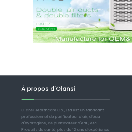
À propos d'Olansi
Olansi Healthcare Co., Ltd est un fabricant
professionnel de purificateur d'air, d'eau
d'hydrogène, de purificateur d'eau, etc.
Produits de santé, plus de 12 ans d'expérience