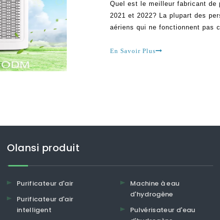
Quel est le meilleur fabricant d
2021 et 2022? La plupart des per
aériens qui ne fonctionnent pas 
dispositifs ont été opérés et qu'
fabricants sont en train de plier.
En Savoir Plus
Olansi produit
Purificateur d'air
Machine à eau
d'hydrogène
Purificateur d'air
intelligent
Pulvérisateur d'eau