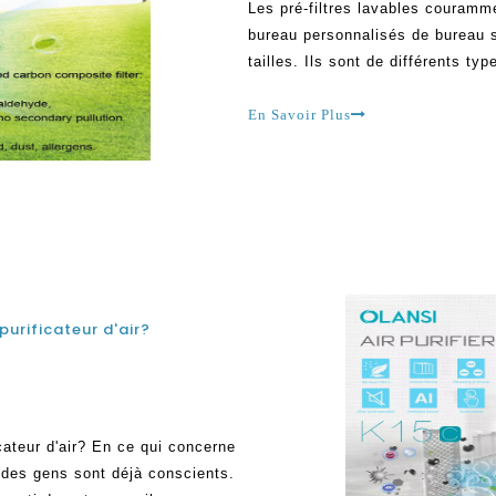
Les pré-filtres lavables couramme
bureau personnalisés de bureau s
tailles. Ils sont de différents ty
Certains sont lavables, tandis que
avec dépend du fabricant qu'ils c
En Savoir Plus
urificateur d'air?
cateur d'air? En ce qui concerne
rt des gens sont déjà conscients.