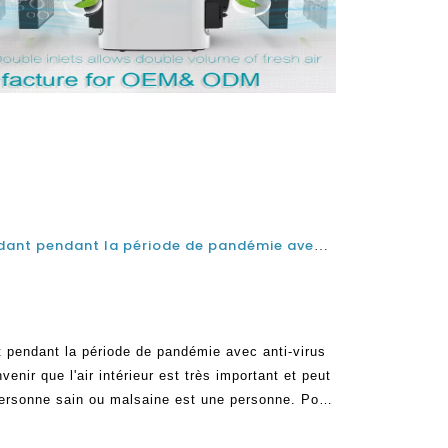
Chine Purificateurs d'air et aidant pendant la période de pandémie avec purificateur d'air anti-virus
nt pendant la période de pandémie avec anti-virus
venir que l'air intérieur est très important et peut
personne sain ou malsaine est une personne. Pour
garder l'environnement intérieur aussi pur que
ère