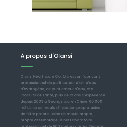
À propos d'Olansi
Olansi Healthcare Co., Ltd est un fabricant
professionnel de purificateur d'air, d'eau
d'hydrogène, de purificateur d'eau, etc.
Produits de santé, plus de 12 ans d'expérience
depuis 2009 à Guangzhou, en Chine. 60 000
m2 usine de moule d'injection propre, usine
de filtre propre, usine de moule propre,
propre assemblage usine! Laboratoire
professionnel de 600 mètres carrés, l'équipe