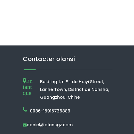
Contacter olansi
En
Buidling 1, n ° 1 de Haiyi Street,
tant
Lanhe Town, District de Nansha,
que
Guangzhou, Chine
0086-15915736889
daniel@olansgz.com
