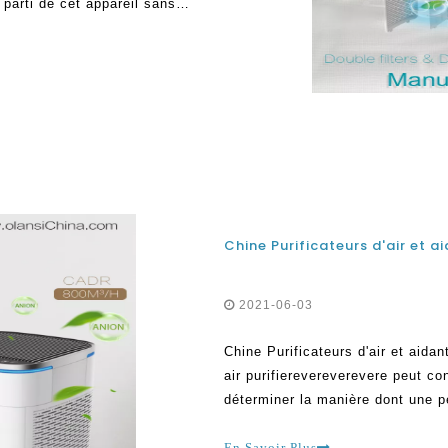
 parti de cet appareil sans
ans une zone. Ceci est en cours
2021-06-03
Chine Purificateurs d'air et aida
air purifierevereverevere peut con
déterminer la manière dont une 
être en sécurité, il est utile de 
possible. Air intérieur d'une mani
En Savoir Plus