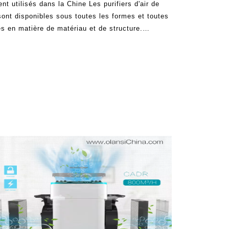
nt utilisés dans la Chine Les purifiers d'air de
ont disponibles sous toutes les formes et toutes
pes en matière de matériau et de structure.
 d'autres ne le sont pas. Le pré-filtre on finit
hoisissent. Dif