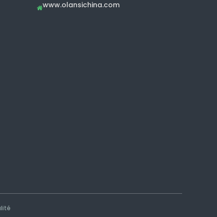
www.olansichina.com

lité