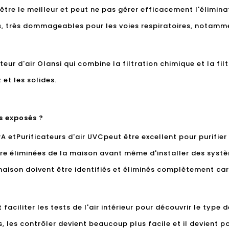
être le meilleur et peut ne pas gérer efficacement l'éliminat
s, très dommageables pour les voies respiratoires, notamme
ateur d'air Olansi qui combine la filtration chimique et la fi
 et les solides.
ls exposés ?
PA et
Purificateurs d'air UVC
peut être excellent pour purifier 
re éliminées de la maison avant même d'installer des systèm
 maison doivent être identifiés et éliminés complètement car
 faciliter les tests de l'air intérieur pour découvrir le type d
, les contrôler devient beaucoup plus facile et il devient po