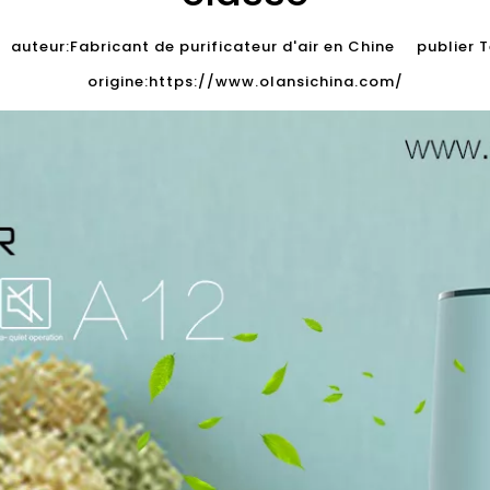
uteur:Fabricant de purificateur d'air en Chine publie
origine:
https://www.olansichina.com/