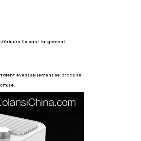
nférieure.Ils sont largement
rraient éventuellement se produire
romise.